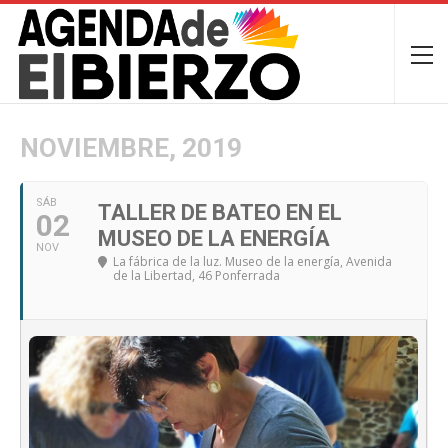
NOVIEMBRE, 2019
SÁB
TALLER DE BATEO EN EL
02
MUSEO DE LA ENERGÍA
NOV
La fábrica de la luz. Museo de la energía
, Avenida
de la Libertad, 46 Ponferrada