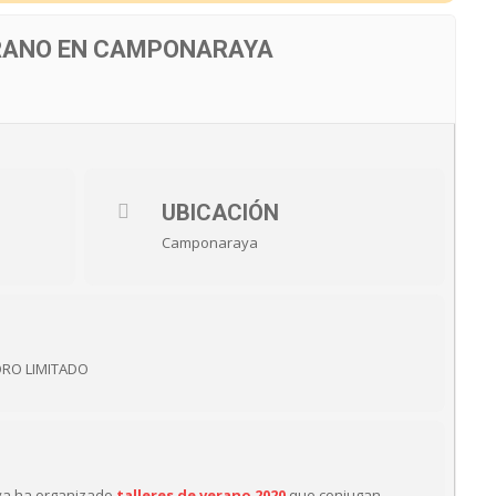
ERANO EN CAMPONARAYA
UBICACIÓN
Camponaraya
FORO LIMITADO
ya ha organizado
talleres de verano 2020
que conjugan