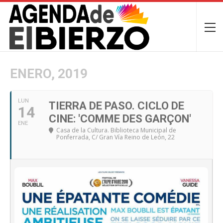
ENERO, 2019
LUN
TIERRA DE PASO. CICLO DE
14
CINE: 'COMME DES GARÇON'
ENE
Casa de la Cultura. Biblioteca Municipal de
Ponferrada
, C/ Gran Vía Reino de León, 22