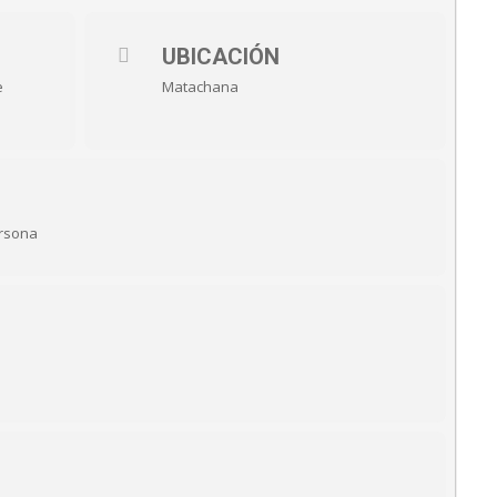
UBICACIÓN
e
Matachana
ersona