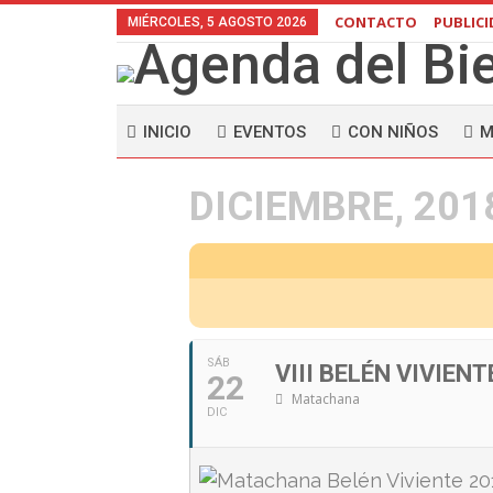
CONTACTO
PUBLIC
MIÉRCOLES, 5 AGOSTO 2026
INICIO
EVENTOS
CON NIÑOS
M
DICIEMBRE, 201
SÁB
VIII BELÉN VIVIE
22
Matachana
DIC