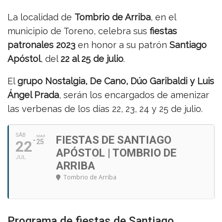
La localidad de
Tombrio de Arriba
, en el
municipio de Toreno, celebra sus
fiestas
patronales 2023
en honor a su patrón
Santiago
Apóstol
, del
22 al 25 de julio
.
El
grupo Nostalgia, De Cano, Dúo Garibaldi y Luis
Ángel Prada
, serán los encargados de amenizar
las verbenas de los días 22, 23, 24 y 25 de julio.
SÁB
MAR
FIESTAS DE SANTIAGO
22
25
APÓSTOL | TOMBRIO DE
JUL
ARRIBA
Tombrio de Arriba
Programa de fiestas de Santiago