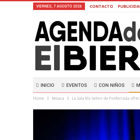
CONTACTO
PUBLICID
VIERNES, 7 AGOSTO 2026
INICIO
EVENTOS
CON NIÑOS
M
Home
Música
La Sala Río Selmo de Ponferrada ofre