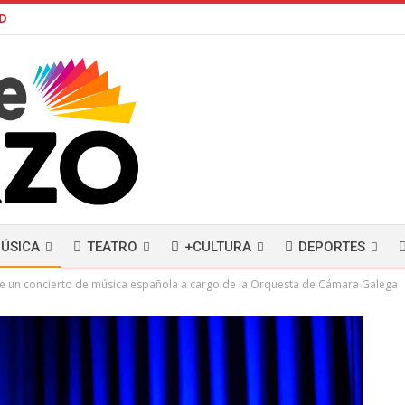
AD
ÚSICA
TEATRO
+CULTURA
DEPORTES
ce un concierto de música española a cargo de la Orquesta de Cámara Galega