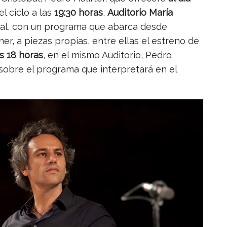
l ciclo a las
19:30 horas
,
Auditorio María
bal, con un programa que abarca desde
r, a piezas propias, entre ellas el estreno de
s 18 horas
, en el mismo Auditorio, Pedro
sobre el programa que interpretará en el