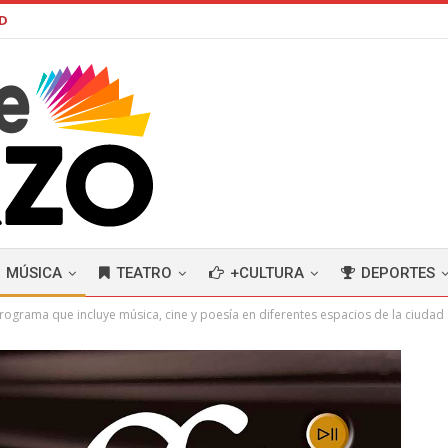
AD
MÚSICA
TEATRO
+CULTURA
DEPORTES
n programa que incluye música, cine y poesía en diferentes espacios de la ciuda