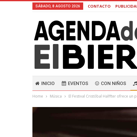
CONTACTO
PUBLICID
SÁBADO, 8 AGOSTO 2026
INICIO
EVENTOS
CON NIÑOS
Home
Música
El Festival Cristóbal Halffter ofrece u