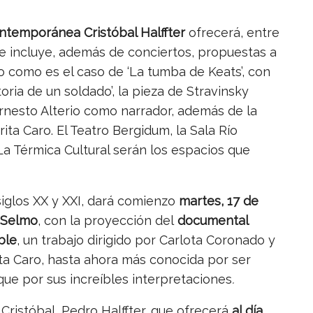
Contemporánea Cristóbal Halffter
ofrecerá, entre
e incluye, además de conciertos, propuestas a
o como es el caso de ‘La tumba de Keats’, con
oria de un soldado’, la pieza de Stravinsky
rnesto Alterio como narrador, además de la
a Caro. El Teatro Bergidum, la Sala Río
La Térmica Cultural serán los espacios que
 siglos XX y XXI, dará comienzo
martes, 17 de
 Selmo
, con la proyección del
documental
ble
, un trabajo dirigido por Carlota Coronado y
ita Caro, hasta ahora más conocida por ser
que por sus increíbles interpretaciones
.
y Cristóbal, Pedro Halffter, que ofrecerá
al día