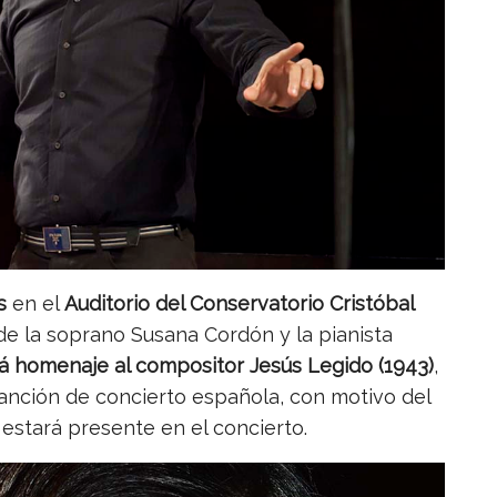
s
en el
Auditorio del Conservatorio Cristóbal
o de la soprano Susana Cordón y la pianista
rá homenaje al compositor Jesús Legido (1943)
,
anción de concierto española, con motivo del
 estará presente en el concierto.