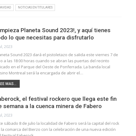
AVIDAD
NOTICIAS EN TITULARES
Empieza Planeta Sound 2023!, y aquí tienes
odo lo que necesitas para disfrutarlo
ul, 2023
aneta Sound 2023 dará el pistoletazo de salida este viernes 7 de
lio a las 18:00 horas cuando se abran las puertas del recinto
icado en el Parque del Oeste de Ponferrada. La banda local
sino Montreal será la encargada de abrir el…
LEE MAS...
aberock, el festival rockero que llega este fin
e semana a la cuenca minera de Fabero
ul, 2023
te sábado 8 de julio la localidad de Fabero será la capital del rock
 la comarca del Bierzo con la celebración de una nueva edición
l Festival Faberock.