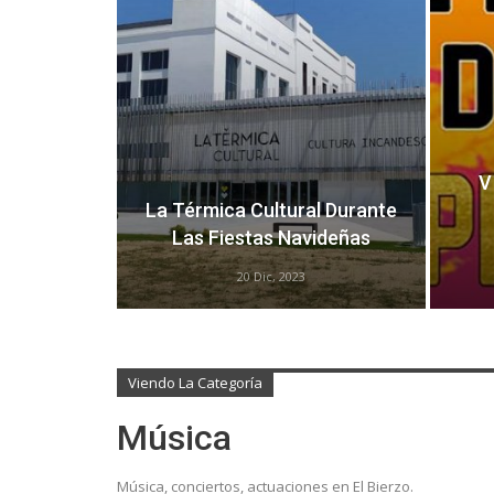
V
La Térmica Cultural Durante
Las Fiestas Navideñas
20 Dic, 2023
Viendo La Categoría
Música
Música, conciertos, actuaciones en El Bierzo.