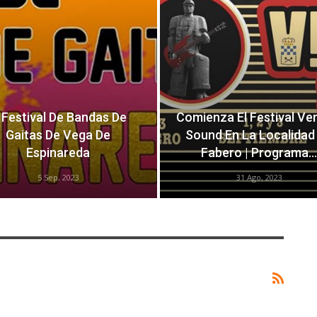
 Festival De Bandas De
Comienza El Festival Ver
Gaitas De Vega De
Sound En La Localidad
Espinareda
Fabero | Programa…
5 Sep, 2023
31 Ago, 2023