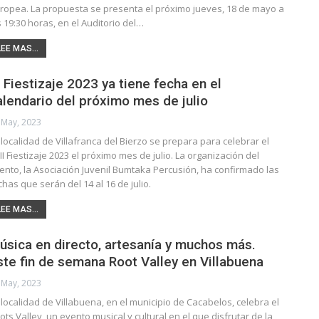
ropea. La propuesta se presenta el próximo jueves, 18 de mayo a
s 19:30 horas, en el Auditorio del…
LEE MAS...
l Fiestizaje 2023 ya tiene fecha en el
alendario del próximo mes de julio
 May, 2023
 localidad de Villafranca del Bierzo se prepara para celebrar el
II Fiestizaje 2023 el próximo mes de julio. La organización del
ento, la Asociación Juvenil Bumtaka Percusión, ha confirmado las
chas que serán del 14 al 16 de julio.
LEE MAS...
úsica en directo, artesanía y muchos más.
ste fin de semana Root Valley en Villabuena
 May, 2023
 localidad de Villabuena, en el municipio de Cacabelos, celebra el
ots Valley, un evento musical y cultural en el que disfrutar de la