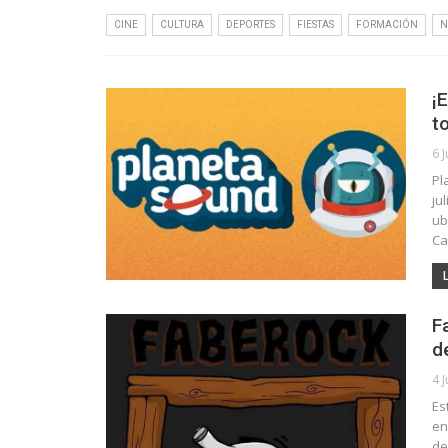
CINE
CULTURA
DEPORTES
FIESTAS
FORMACIÓN
N
¡
t
6 J
Pl
ju
ub
Ca
F
d
4 J
Es
en
de