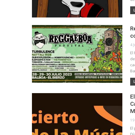
R
c
4 J
El
de
ca
Ba
E
C
M
19
El
Dí