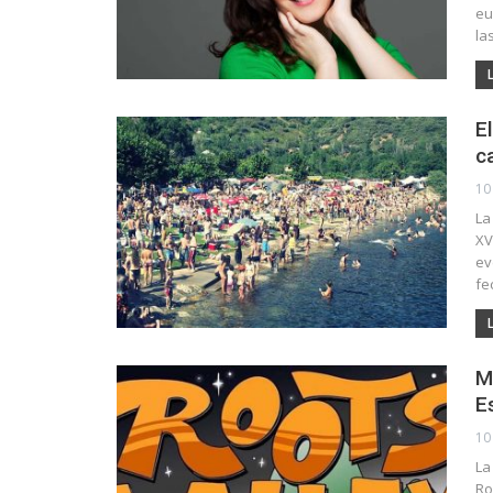
eu
la
E
c
10
La
XV
ev
fe
M
E
10
La
Ro