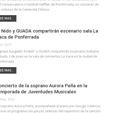
l Conservatorio Cristóbal Halffter de Ponferrada, un concierto de
s solistas de la Camerata Clásica.
LEE MAS...
l Nido y GUADA compartirán escenario sala La
aca de Ponferrada
Jun, 2023
 grupo burgalés 'El Nido' y GUADA compartirán escenario mañana
bado 3 de junio en la sala de conciertos La Vaca en la ciudad de
nferrada.
LEE MAS...
oncierto de la soprano Aurora Peña en la
emporada de Juventudes Musicales
 May, 2023
 soprano Aurora Peña, acompañada al piano por Giorgio Celenza,
rece un programa con piezas selectas del repertorio de la canción