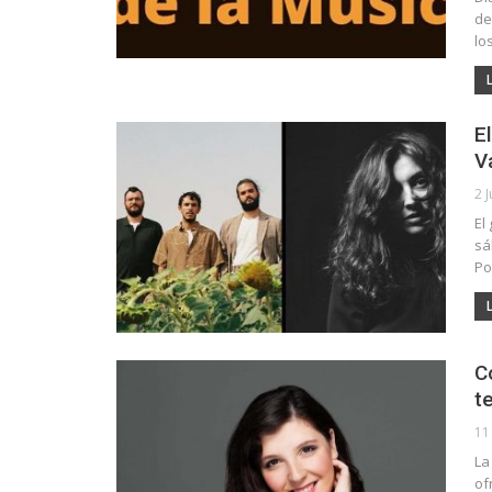
de
lo
E
V
2 
El
sá
Po
C
t
11
La
of