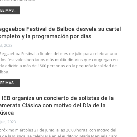
LEE MAS...
eggaeboa Festival de Balboa desvela su cartel
ompleto y la programación por días
ul, 2023
 Reggaeboa Festival a finales del mes de julio para celebrar uno
 los festivales bercianos más multitudinarios que congregan en
da edición a más de 1500 personas en la pequeña localidad de
lboa.
LEE MAS...
l IEB organiza un concierto de solistas de la
amerata Clásica con motivo del Día de la
úsica
 Jun, 2023
 próximo miércoles 21 de junio, a las 20:00 horas, con motivo del
a de la Música, se celebrará en el Auditorio María Manuela Caro