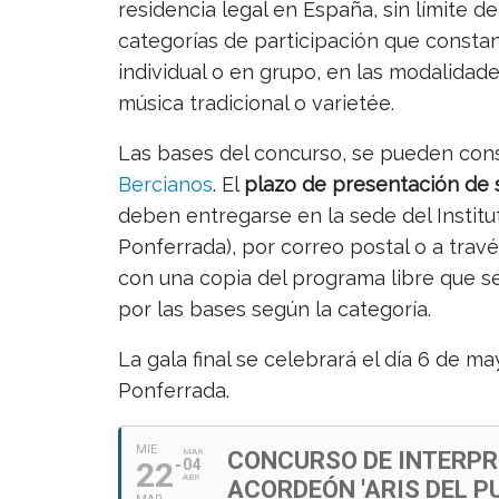
residencia legal en España, sin límite 
categorías de participación que constan
individual o en grupo, en las modalida
música tradicional o varietée.
Las bases del concurso, se pueden cons
Bercianos
. El
plazo de presentación de so
deben entregarse en la sede del Institu
Ponferrada), por correo postal o a travé
con una copia del programa libre que se
por las bases según la categoría.
La gala final se celebrará el día 6 de m
Ponferrada.
MIE
MAR
CONCURSO DE INTERPR
22
04
ABR
ACORDEÓN 'ARIS DEL PU