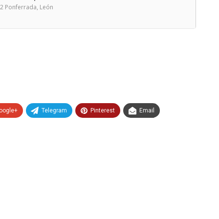
402 Ponferrada, León
oogle+
Telegram
Pinterest
Email