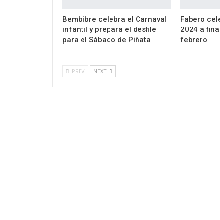
Bembibre celebra el Carnaval
Fabero cel
infantil y prepara el desfile
2024 a fina
para el Sábado de Piñata
febrero
PREV
NEXT