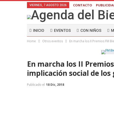
CONTACTO
PUBLICID
VIERNES, 7 AGOSTO 2026
INICIO
EVENTOS
CON NIÑOS
M
Home
Otros eventos
En marcha los II Premios FM Bi
En marcha los II Premios
implicación social de lo
Publicado el
18 Dic, 2018