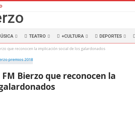
AD
ÚSICA
TEATRO
+CULTURA
DEPORTES
erzo que reconocen la implicación social de los galardonados
 FM Bierzo que reconocen la
s galardonados