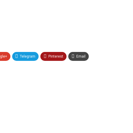
gle+
Telegram
Pinterest
Email