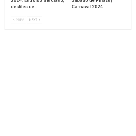
2024: Entroido Berciano,
Sábado de Piñata |
desfiles de…
Carnaval 2024
PREV
NEXT