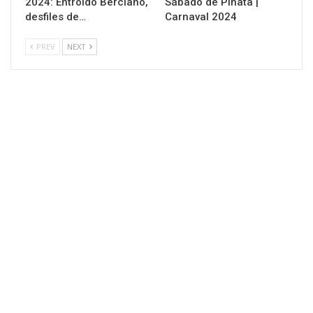
2024: Entroido Berciano,
Sábado de Piñata |
desfiles de…
Carnaval 2024
PREV
NEXT