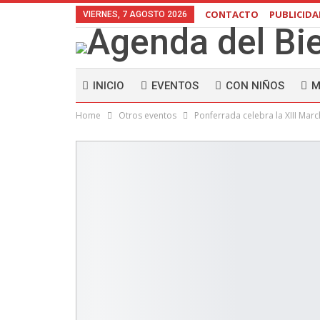
CONTACTO
PUBLICID
VIERNES, 7 AGOSTO 2026
INICIO
EVENTOS
CON NIÑOS
M
Home
Otros eventos
Ponferrada celebra la XIII Mar