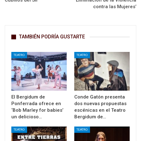
Cubillos del Sil
Eliminación de la Violencia
contra las Mujeres’
TAMBIÉN PODRÍA GUSTARTE
TEATRO
TEATRO
El Bergidum de
Conde Gatón presenta
Ponferrada ofrece en
dos nuevas propuestas
‘Bob Marley for babies’
escénicas en el Teatro
un delicioso…
Bergidum de…
TEATRO
TEATRO