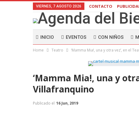
CONTACTO
PUBLICID
VIERNES, 7 AGOSTO 2026
INICIO
EVENTOS
CON NIÑOS
M
Home
Teatro
‘Mamma Mia!, una y otra vez’, en el Tea
‘Mamma Mia!, una y otra 
Villafranquino
Publicado el
16 Jun, 2019