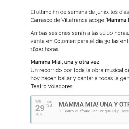
El último fin de semana de junio, los días
Carrasco de Villafranca acoge
‘Mamma Mi
Ambas sesiones serán a las 20:00 horas. 
venta en Colomer; para el día 30 las ent
18:00 horas.
Mamma Mia!, una y otra vez
Un recorrido por toda la obra musical d
hoy hacen bailar y cantar a todas la g
Teatro Voladores.
SÁB
DOM
MAMMA MIA! UNA Y OT
29
30
Teatro Villafranquino Enrique Gil y Carr
JUN