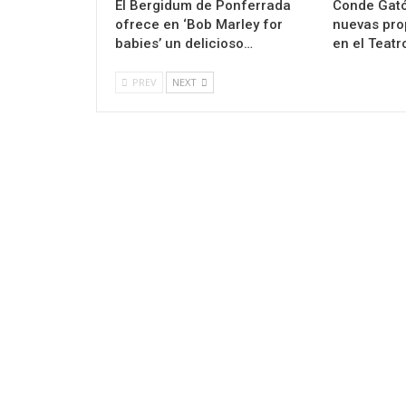
El Bergidum de Ponferrada
Conde Gató
ofrece en ‘Bob Marley for
nuevas pro
babies’ un delicioso…
en el Teat
PREV
NEXT