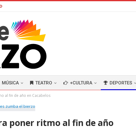
AD
MÚSICA
TEATRO
+CULTURA
DEPORTES
mo al fin de año en Cacabelos
ra poner ritmo al fin de año