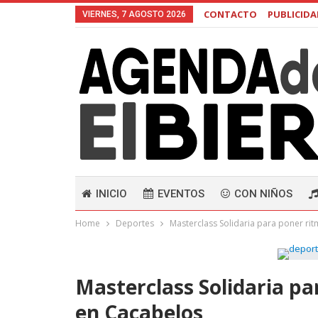
CONTACTO
PUBLICID
VIERNES, 7 AGOSTO 2026
INICIO
EVENTOS
CON NIÑOS
Home
Deportes
Masterclass Solidaria para poner rit
Masterclass Solidaria pa
en Cacabelos