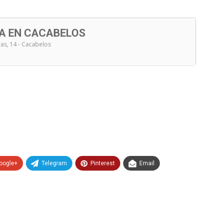
A EN CACABELOS
rras, 14 - Cacabelos
oogle+
Telegram
Pinterest
Email