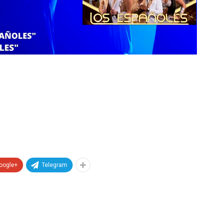
oogle+
Telegram