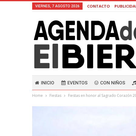
CONTACTO
PUBLICID
VIERNES, 7 AGOSTO 2026
INICIO
EVENTOS
CON NIÑOS
Home
Fiestas
Fiestas en honor al Sagrado Corazón 20