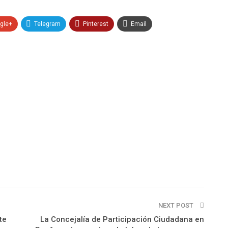
gle+
Telegram
Pinterest
Email
NEXT POST
te
La Concejalía de Participación Ciudadana en