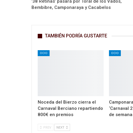
’38 Retinas’ pasará por Toral de los Vados,
Bembibre, Camponaraya y Cacabelos
TAMBIÉN PODRÍA GUSTARTE
OCIO
OCIO
Noceda del Bierzo cierra el
Camponaray
Carnaval Berciano repartiendo
‘Carnaval 2
800€ en premios
de semana
PREV
NEXT