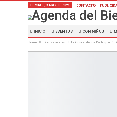
CONTACTO
PUBLICID
DOMINGO, 9 AGOSTO 2026
INICIO
EVENTOS
CON NIÑOS
M
Home
Otros eventos
La Concejalía de Participación