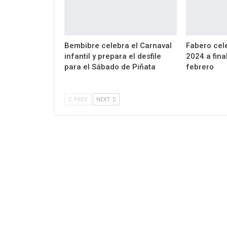
Bembibre celebra el Carnaval
Fabero cel
infantil y prepara el desfile
2024 a fina
para el Sábado de Piñata
febrero
PREV
NEXT