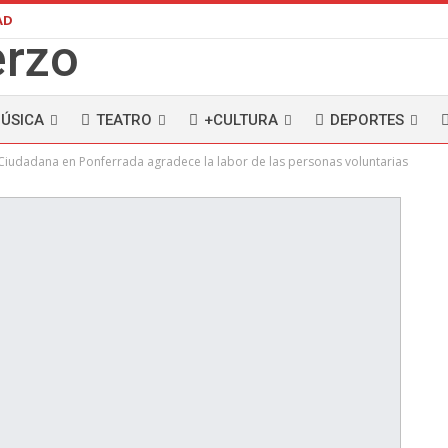
AD
ÚSICA
TEATRO
+CULTURA
DEPORTES
 Ciudadana en Ponferrada agradece la labor de las personas voluntarias