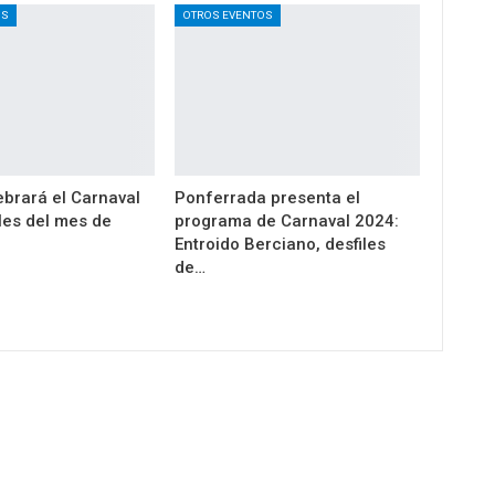
OS
OTROS EVENTOS
ebrará el Carnaval
Ponferrada presenta el
les del mes de
programa de Carnaval 2024:
Entroido Berciano, desfiles
de…