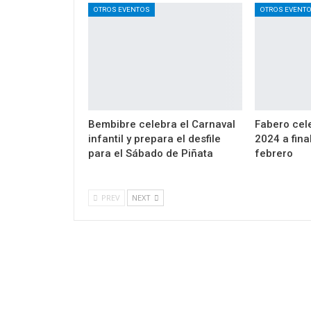
OTROS EVENTOS
OTROS EVENT
Bembibre celebra el Carnaval
Fabero cel
infantil y prepara el desfile
2024 a fina
para el Sábado de Piñata
febrero
PREV
NEXT