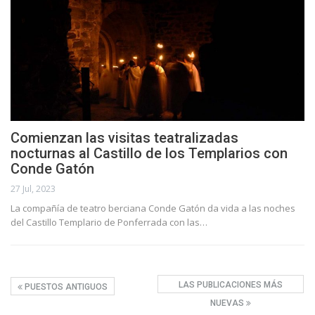
Comienzan las visitas teatralizadas
nocturnas al Castillo de los Templarios con
Conde Gatón
27 Jul, 2023
La compañía de teatro berciana Conde Gatón da vida a las noches
del Castillo Templario de Ponferrada con las…
LAS PUBLICACIONES MÁS
PUESTOS ANTIGUOS
NUEVAS