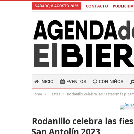
CONTACTO
PUBLICID
SÁBADO, 8 AGOSTO 2026
INICIO
EVENTOS
CON NIÑOS
Home
Fiestas
Rodanillo celebra las fiestas ‘más pican
Rodanillo celebra las fie
San Antolín 2023