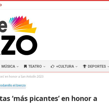
AD
MÚSICA
TEATRO
+CULTURA
DEPORTES
tes’ en honor a San Antolín 2023
stas ‘más picantes’ en honor a